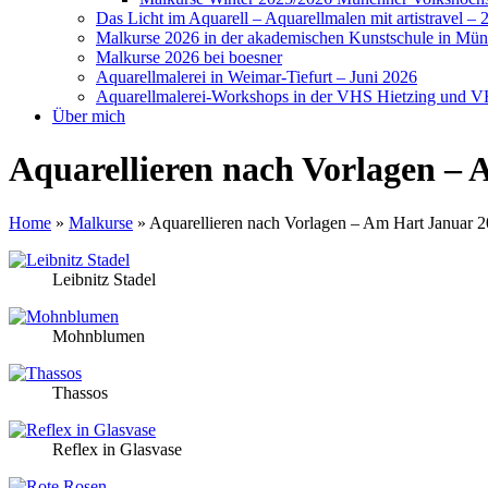
Das Licht im Aquarell – Aquarellmalen mit artistravel – 
Malkurse 2026 in der akademischen Kunstschule in Mü
Malkurse 2026 bei boesner
Aquarellmalerei in Weimar-Tiefurt – Juni 2026
Aquarellmalerei-Workshops in der VHS Hietzing und V
Über mich
Aquarellieren nach Vorlagen –
Home
»
Malkurse
»
Aquarellieren nach Vorlagen – Am Hart Januar 
Leibnitz Stadel
Mohnblumen
Thassos
Reflex in Glasvase