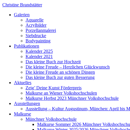
Christine Brandstätter
Galerien
Aquarelle
Acrylbilder
Porzellanmalerei
Siebdrucke
Bodypainting
Publikationen
Kalender 2025
Kalender 2021
Das kleine Buch zur Hochzeit
Die kleine Freude – Herzlichen Glückwunsch
Die kleine Freude an schönen Dingen
Das kleine Buch zur guten Besserung
Aktuelles
Zeig’ Deine Kunst Förderpreis
Malkurse an Wiener Volkshochschulen
Malkurse Herbst 2023 Münchner Volkshochschule
Ausstellungen
Ausstellung – Kultur Augustinum, München: April bis 
Malkurse
Münchner Volkshochschule
Malkurse Sommer 2026 Münchner Volkshochschu
Malkurse Winter 2025/2026 Münchner Volkshoch