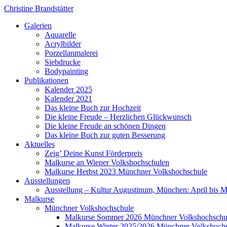
Christine Brandstätter
Galerien
Aquarelle
Acrylbilder
Porzellanmalerei
Siebdrucke
Bodypainting
Publikationen
Kalender 2025
Kalender 2021
Das kleine Buch zur Hochzeit
Die kleine Freude – Herzlichen Glückwunsch
Die kleine Freude an schönen Dingen
Das kleine Buch zur guten Besserung
Aktuelles
Zeig’ Deine Kunst Förderpreis
Malkurse an Wiener Volkshochschulen
Malkurse Herbst 2023 Münchner Volkshochschule
Ausstellungen
Ausstellung – Kultur Augustinum, München: April bis 
Malkurse
Münchner Volkshochschule
Malkurse Sommer 2026 Münchner Volkshochschu
Malkurse Winter 2025/2026 Münchner Volkshoch