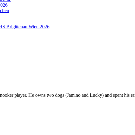
2026
nchen
HS Brigittenau Wien 2026
snooker player. He owns two dogs (Jamino and Lucky) and spent his rar