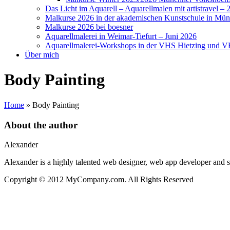
Das Licht im Aquarell – Aquarellmalen mit artistravel – 
Malkurse 2026 in der akademischen Kunstschule in Mü
Malkurse 2026 bei boesner
Aquarellmalerei in Weimar-Tiefurt – Juni 2026
Aquarellmalerei-Workshops in der VHS Hietzing und V
Über mich
Body Painting
Home
»
Body Painting
About the author
Alexander
Alexander is a highly talented web designer, web app developer and 
Copyright © 2012 MyCompany.com. All Rights Reserved